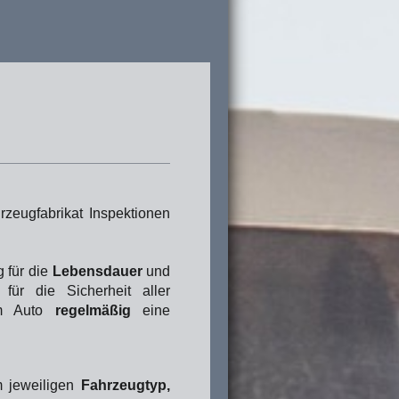
rzeugfabrikat Inspektionen
g für die
Lebensdauer
und
für die Sicherheit aller
rem Auto
regelmäßig
eine
 jeweiligen
Fahrzeugtyp,