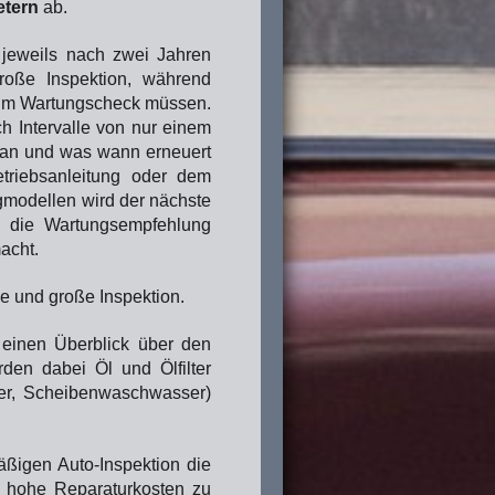
etern
ab.
 jeweils nach zwei Jahren
roße Inspektion, während
zum Wartungscheck müssen.
h Intervalle von nur einem
lan und was wann erneuert
etriebsanleitung oder dem
gmodellen wird der nächste
 die Wartungsempfehlung
acht.
ne und große Inspektion.
 einen Überblick über den
den dabei Öl und Ölfilter
er, Scheibenwaschwasser)
ßigen Auto-Inspektion die
ig hohe Reparaturkosten zu