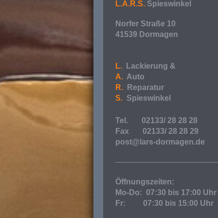
L.A.R.S.
Spieswinkel
Norfer Straße 10
41539 Dormagen
L.
Lackierung &
A.
Auto
R.
Reparatur
S.
Spieswinkel
Tel. 02133/ 28 28 28
Fax 02133/ 28 28 29
post@lars-dormagen.de
Öffnungszeiten:
Mo-Do: 07:30 bis 17:00 Uhr
Fr: 07:30 bis 15:00 Uhr