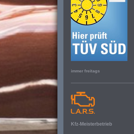
immer freitags
Kfz-Meisterbetrieb